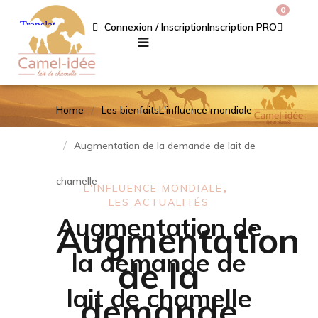
0
Connexion / Inscription
Inscription PRO
Home
Les bienfaits
L'influence mondiale
Augmentation de la demande de lait de
chamelle
L'INFLUENCE MONDIALE
LES ACTUALITÉS
Augmentation de
Augmentation
la demande de
de la
lait de chamelle
demande