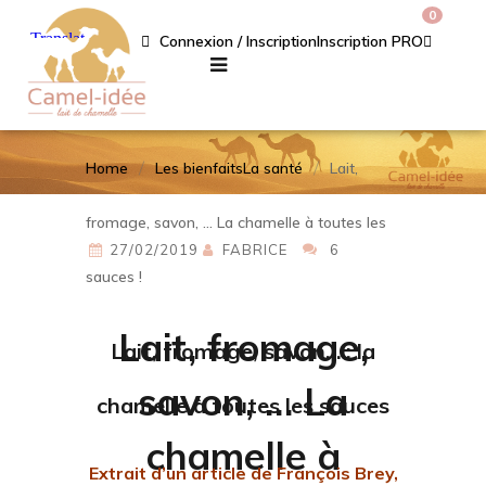
0
Connexion / Inscription
Inscription PRO
Home
Les bienfaits
La santé
Lait,
fromage, savon, … La chamelle à toutes les
27/02/2019
FABRICE
6
sauces !
Lait, fromage,
Lait, fromage, savon… : la
savon, … La
chamelle à toutes les sauces
chamelle à
Extrait d’un article de François Brey,