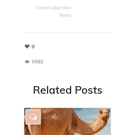
Camel-idee Var-
Matin
0
5582
Related Posts