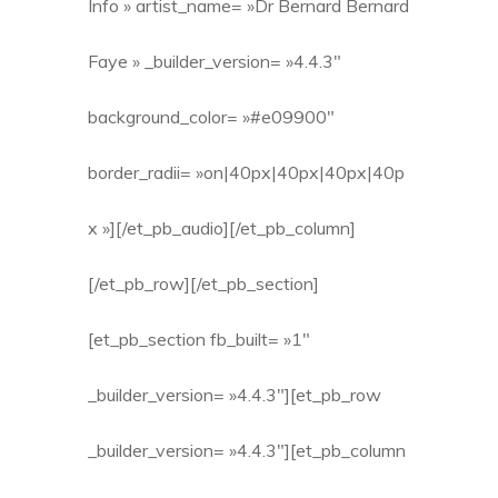
Info » artist_name= »Dr Bernard Bernard
Faye » _builder_version= »4.4.3″
background_color= »#e09900″
border_radii= »on|40px|40px|40px|40p
x »][/et_pb_audio][/et_pb_column]
[/et_pb_row][/et_pb_section]
[et_pb_section fb_built= »1″
_builder_version= »4.4.3″][et_pb_row
_builder_version= »4.4.3″][et_pb_column