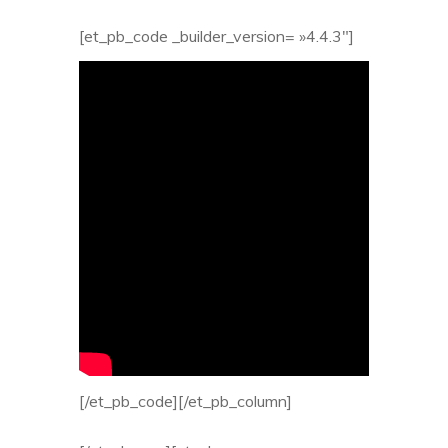
[et_pb_code _builder_version= »4.4.3″]
[/et_pb_code][/et_pb_column]