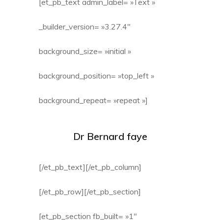
[et_pb_text admin_label= »Text »
_builder_version= »3.27.4″
background_size= »initial »
background_position= »top_left »
background_repeat= »repeat »]
Dr Bernard faye
[/et_pb_text][/et_pb_column]
[/et_pb_row][/et_pb_section]
[et_pb_section fb_built= »1″