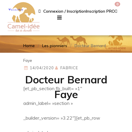
0
Connexion / Inscription
Inscription PRO
Home
Les pionniers
Docteur Bernard
Faye
14/04/2020
FABRICE
Docteur Bernard
[et_pb_section fb_built= »1″
Faye
admin_label= »section »
_builder_version= »3.22″][et_pb_row