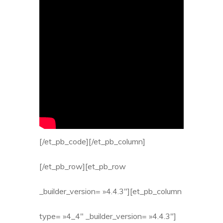
[/et_pb_code][/et_pb_column]
[/et_pb_row][et_pb_row
_builder_version= »4.4.3″][et_pb_column
type= »4_4″ _builder_version= »4.4.3″]