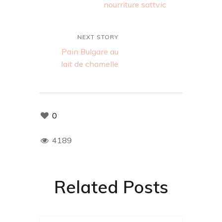
nourriture sattvic
NEXT STORY
Pain Bulgare au
lait de chamelle
0
4189
Related Posts