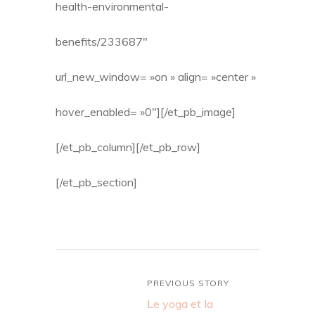
health-environmental-
benefits/233687″
url_new_window= »on » align= »center »
hover_enabled= »0″][/et_pb_image]
[/et_pb_column][/et_pb_row]
[/et_pb_section]
PREVIOUS STORY
Le yoga et la