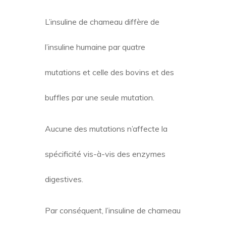
trypsine préfère Arg et Lys à P1
tandis que la chymotrypsine clive
préférentiellement à Trp, Tyr et Phe
en position P1 (haute spécificité) et
dans une moindre mesure à Leu, Met
et His (faible spécificité).
L’insuline de chameau diffère de
l’insuline humaine par quatre
mutations et celle des bovins et des