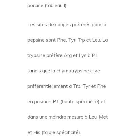
l’intestin.
Les nombres de sites de coupures
calculés pour différents types
d’insuline étaient les mêmes pour
l’insuline de chameau, humaine,
bovine, caprine, buffle, ovine et
porcine (tableau I).
Les sites de coupes préférés pour la
pepsine sont Phe, Tyr, Trp et Leu. La