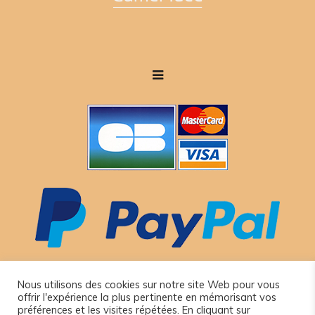
Lait de chèvre en poudre
Savons au lait de chamelle
Laits en poudre naturels
Compléments alimentaires
Nous utilisons des cookies sur notre site Web pour vous
offrir l'expérience la plus pertinente en mémorisant vos
préférences et les visites répétées. En cliquant sur