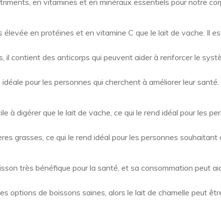
triments, en vitamines et en minéraux essentiels pour notre cor
s élevée en protéines et en vitamine C que le lait de vache. Il e
s, il contient des anticorps qui peuvent aider à renforcer le syst
idéale pour les personnes qui cherchent à améliorer leur santé.
le à digérer que le lait de vache, ce qui le rend idéal pour les p
ières grasses, ce qui le rend idéal pour les personnes souhaitant
isson très bénéfique pour la santé, et sa consommation peut aide
s options de boissons saines, alors le lait de chamelle peut êtr