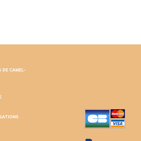
 DE CAMEL-
E
ISATIONS
T