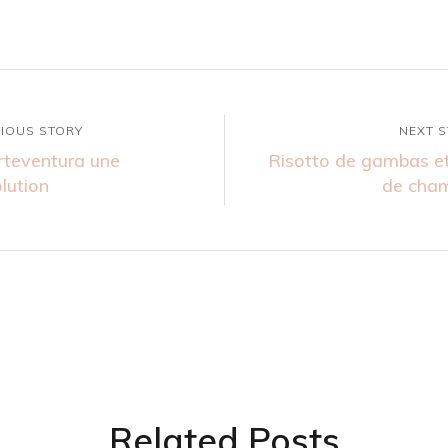
IOUS STORY
NEXT 
rteventura une
Risotto de gambas et 
lution
de cham
Related Posts