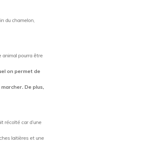
oin du chamelon,
ne animal pourra être
el on permet de
à marcher.
De plus,
t récolté car d’une
ches laitières et une