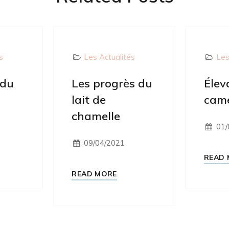
s
Les Actualités
Les
 du
Les progrès du
Élev
lait de
came
chamelle
01/
09/04/2021
READ 
READ MORE