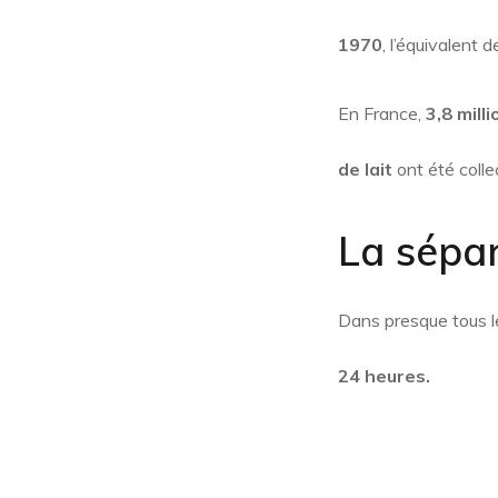
1970
, l’équivalent 
En France,
3,8 mill
de lait
ont été coll
La sépar
Dans presque tous le
24 heures.