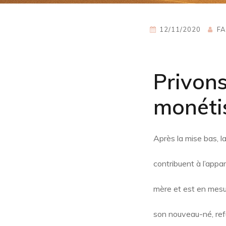
12/11/2020
FA
Privon
monétis
Après la mise bas, l
contribuent à l’appari
mère et est en mesur
son nouveau-né, refu