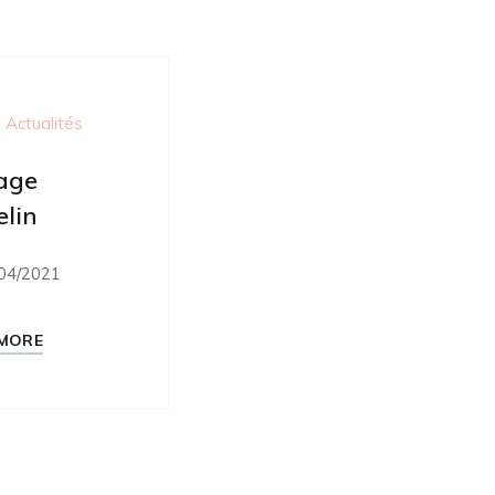
 Actualités
age
lin
04/2021
MORE