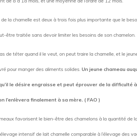
ant de 8 à 18 mois, et une moyenne de l’ordre de 12 mois.
t de la chamelle est deux à trois fois plus importante que le bes
ut-être traitée sans devoir limiter les besoins de son chamelon.
as de téter quand il le veut, on peut traire la chamelle, et le jeu
ré pour manger des aliments solides.
Un jeune chameau auqu
u’il le désire engraisse et peut éprouver de la difficulté 
 on l’enlèvera finalement à sa mère. ( FAO )
eaux favorisent le bien-être des chamelons à la quantité de lai
d’élevage intensif de lait chamelle comparable à l’élevage des va