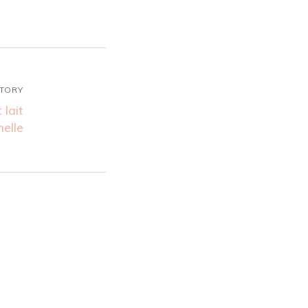
STORY
lait
elle