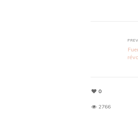
PREV
Fue
révo
0
2766