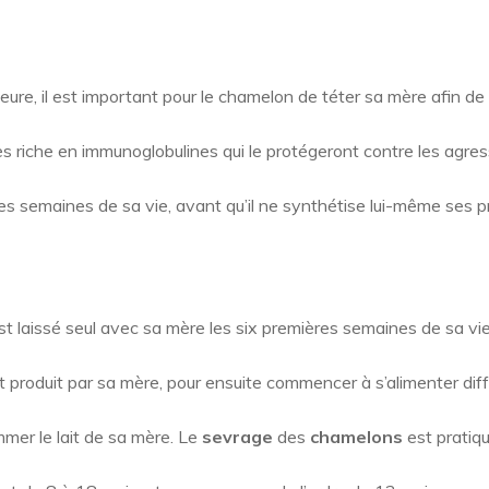
ure, il est important pour le chamelon de téter sa mère afin de 
 très riche en immunoglobulines qui le protégeront contre les agr
s semaines de sa vie, avant qu’il ne synthétise lui-même ses pr
 laissé seul avec sa mère les six premières semaines de sa vie
t produit par sa mère, pour ensuite commencer à s’alimenter di
mer le lait de sa mère. Le
sevrage
des
chamelons
est pratiq