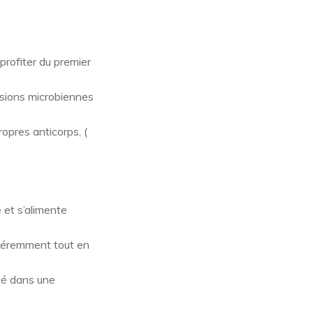
profiter du premier
essions microbiennes
opres anticorps, (
 et s’alimente
fféremment tout en
ué dans une