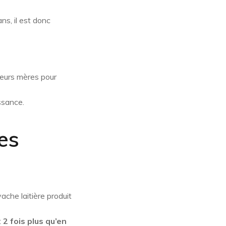
ns, il est donc
leurs mères pour
issance.
es
ache laitière produit
t
2 fois plus qu’en