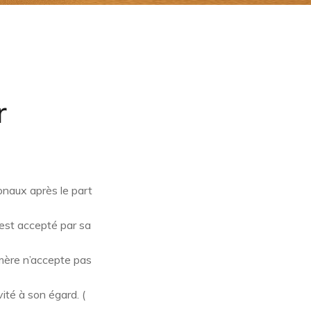
r
onaux après le part
it est accepté par sa
 mère n’accepte pas
ité à son égard. (