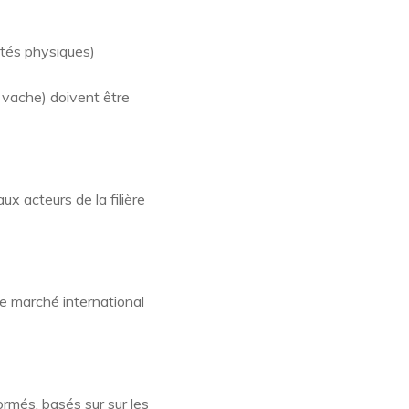
étés physiques)
e vache) doivent être
x acteurs de la filière
le marché international
rmés, basés sur sur les