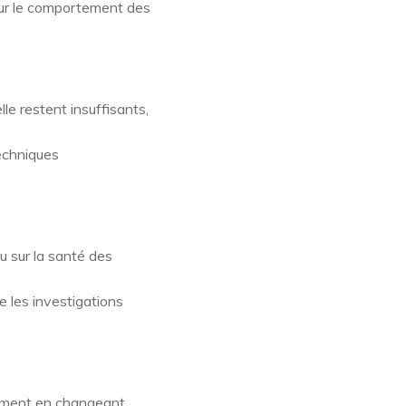
sur le comportement des
lle restent insuffisants,
techniques
du sur la santé des
 les investigations
tement en changeant.