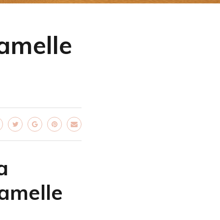
hamelle
a
hamelle