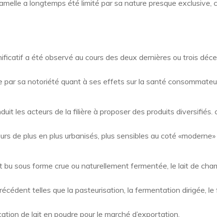
amelle a longtemps été limité par sa nature presque exclusive,
icatif a été observé au cours des deux dernières ou trois déce
cée par sa notoriété quant à ses effets sur la santé consommateur
it les acteurs de la filière à proposer des produits diversifiés
s de plus en plus urbanisés, plus sensibles au coté «moderne» 
nt bu sous forme crue ou naturellement fermentée, le lait de cha
cédent telles que la pasteurisation, la fermentation dirigée, le 
cation de lait en poudre pour le marché d’exportation.