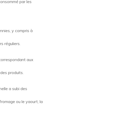
 consommé par les
nnies, y compris à
s réguliers.
. correspondant aux
des produits.
melle a subi des
fromage ou le yaourt, la