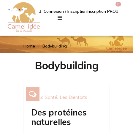
0
Connexion / Inscription
Inscription PRO
Home
Bodybuilding
Bodybuilding
La Santé
Les Bienfaits
Des protéines
naturelles