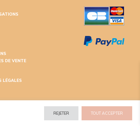
ISATIONS
T
ONS
S DE VENTE
S LÉGALES
REJETER
TOUT ACCEPTER