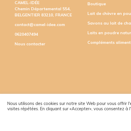
CAMEL-IDÉE
Boutique
Chemin Départemental 554,
Lait de chèvre en po
BELGENTIER 83210, FRANCE
Savons au lait de ch
contact@camel-idee.com
Laits en poudre natur
0620407494
Compléments aliment
Nous contacter
Nous utilisons des cookies sur notre site Web pour vous offrir 
visites répétées. En cliquant sur «Accepter», vous consentez à l'