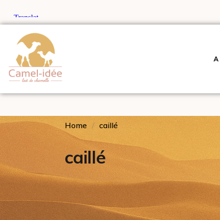
A
Home
caillé
caillé