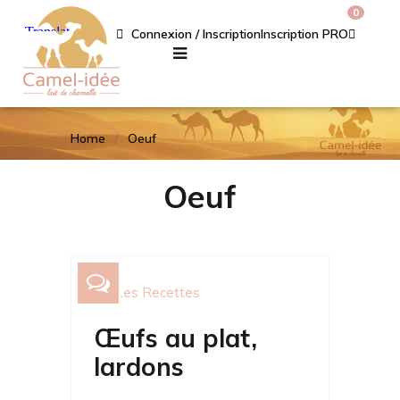
0
Connexion / Inscription
Inscription PRO
Home
Oeuf
Oeuf
Les Recettes
Œufs au plat,
lardons