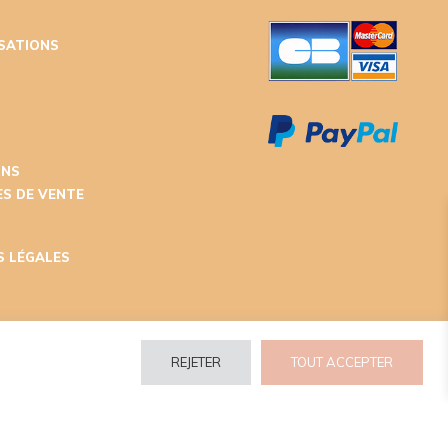
ISATIONS
T
ONS
S DE VENTE
S LÉGALES
REJETER
TOUT ACCEPTER