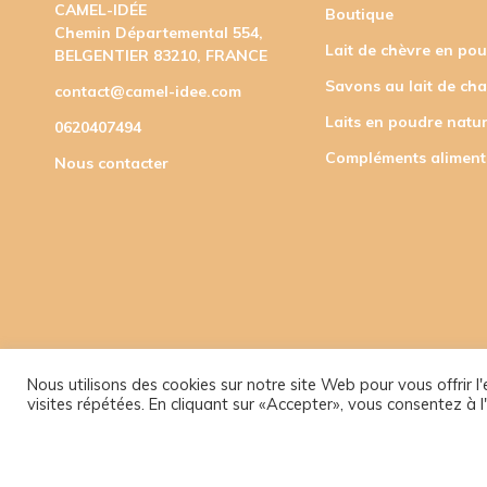
CAMEL-IDÉE
Boutique
Chemin Départemental 554,
Lait de chèvre en po
BELGENTIER 83210, FRANCE
Savons au lait de ch
contact@camel-idee.com
Laits en poudre natur
0620407494
Compléments aliment
Nous contacter
Nous utilisons des cookies sur notre site Web pour vous offrir 
visites répétées. En cliquant sur «Accepter», vous consentez à l'