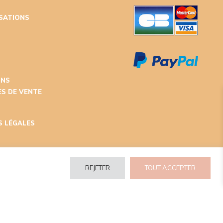
ISATIONS
T
ONS
S DE VENTE
S LÉGALES
REJETER
TOUT ACCEPTER