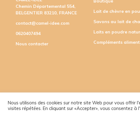
Boutique
Chemin Départemental 554,
Lait de chèvre en po
BELGENTIER 83210, FRANCE
Savons au lait de ch
contact@camel-idee.com
Laits en poudre natur
0620407494
Compléments aliment
Nous contacter
Nous utilisons des cookies sur notre site Web pour vous offrir 
visites répétées. En cliquant sur «Accepter», vous consentez à l'