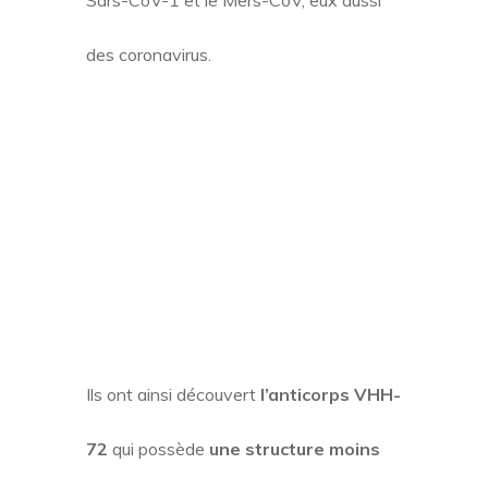
Sars-CoV-1 et le Mers-CoV, eux aussi
des coronavirus.
Ils ont ainsi découvert
l’anticorps VHH-
72
qui possède
une structure moins