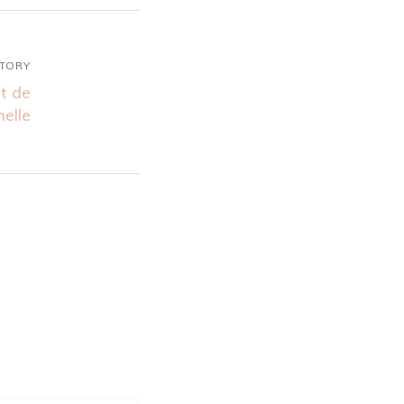
STORY
it de
elle