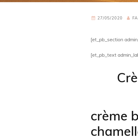
27/05/2020
FA
[et_pb_section admin
[et_pb_text admin_lab
Crè
crème br
chamell