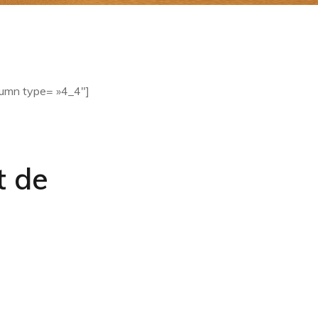
lumn type= »4_4″]
t de