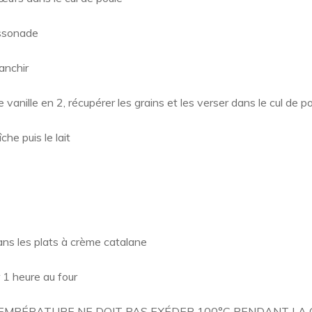
assonade
anchir
vanille en 2, récupérer les grains et les verser dans le cul de p
che puis le lait
dans les plats à crème catalane
r 1 heure au four
EMPÉRATURE NE DOIT PAS EXÉDER 100°C PENDANT LA 