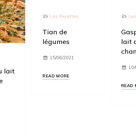
Les Recettes
Les
Tian de
Gas
légumes
lait 
cham
s
15/06/2021
10/
 lait
READ MORE
e
READ 