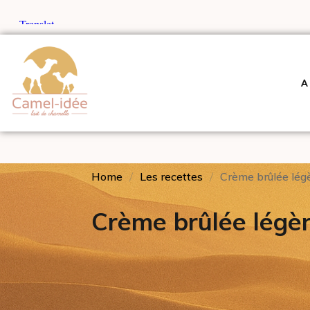
A
Home
Les recettes
Crème brûlée légè
Crème brûlée légèr