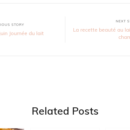
NEXT 
IOUS STORY
La recette beauté au la
juin Journée du lait
cham
Related Posts