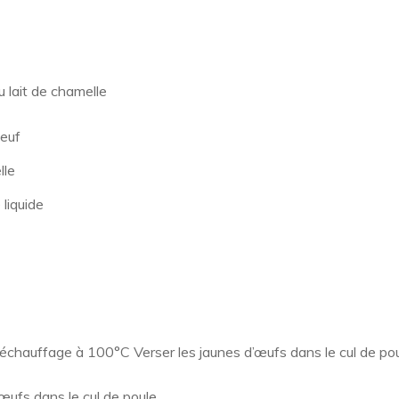
u lait de chamelle
oeuf
lle
 liquide
réchauffage à 100°C Verser les jaunes d’œufs dans le cul de po
’œufs dans le cul de poule