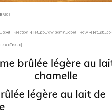
BRICE
_label= »section »] [et_pb_row admin_label= »row »] [et_pb_co
el= »Text »]
me brûlée légère au lai
chamelle
ûlée légère au lait de
e