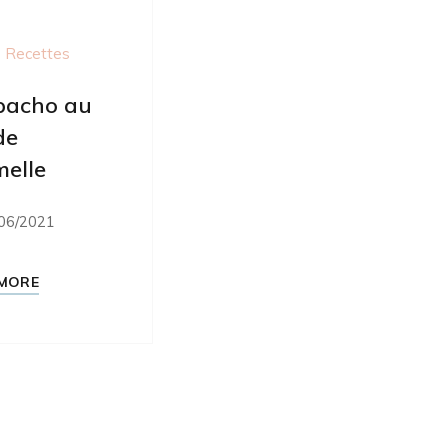
 Recettes
pacho au
de
elle
06/2021
MORE