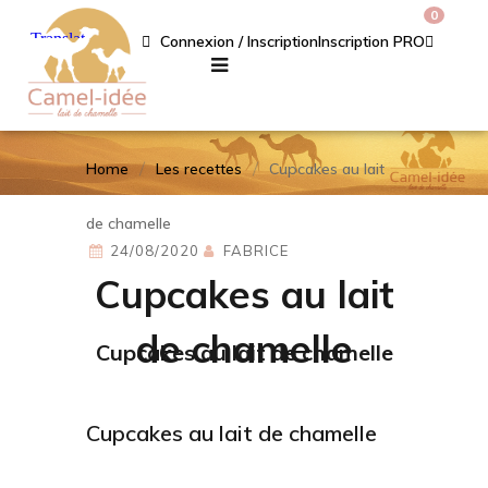
0
Connexion / Inscription
Inscription PRO
Home
Les recettes
Cupcakes au lait
de chamelle
24/08/2020
FABRICE
Cupcakes au lait
de chamelle
Cupcakes au lait de chamelle
Cupcakes au lait de chamelle