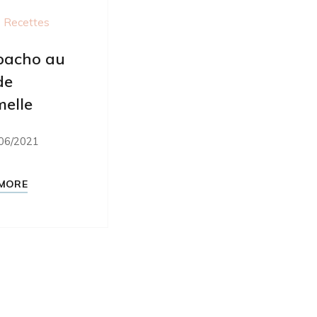
 Recettes
pacho au
de
elle
06/2021
MORE