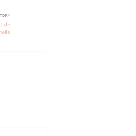
STORY
it de
elle