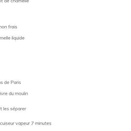
it de chamelle
mon frais
melle liquide
s de Paris
ivre du moulin
et les séparer
 cuiseur vapeur 7 minutes