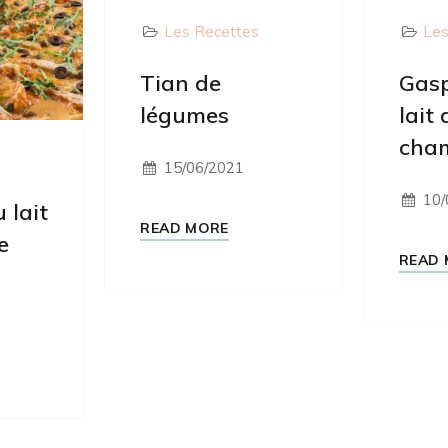
Les Recettes
Les
Tian de
Gas
légumes
lait 
cham
s
15/06/2021
10/
 lait
READ MORE
e
READ 