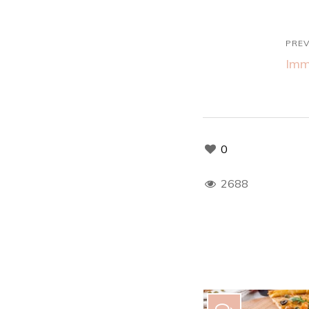
PREV
Immu
0
2688