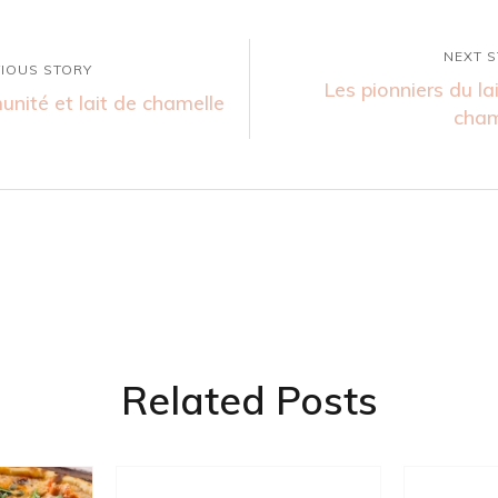
NEXT 
IOUS STORY
Les pionniers du la
nité et lait de chamelle
cham
Related Posts