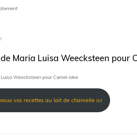
catement
!
 de Maria Luisa Weecksteen pour 
a Luisa Weecksteen pour Camel-idee
ous vos recettes au lait de chamelle ici