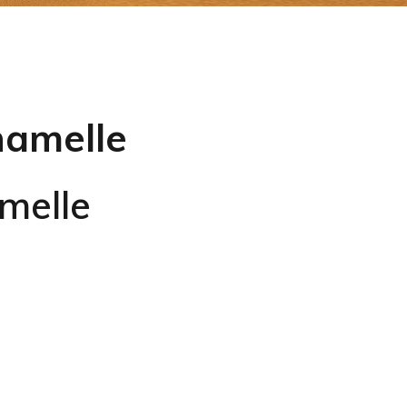
hamelle
melle