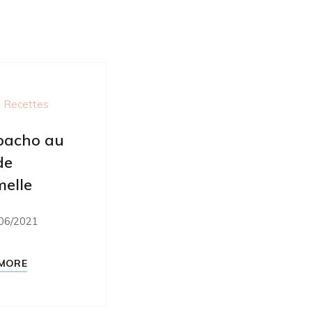
 Recettes
pacho au
de
elle
06/2021
MORE