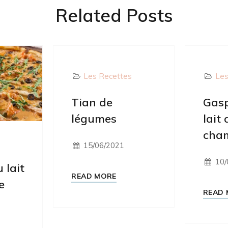
Related Posts
Les Recettes
Les
Tian de
Gas
légumes
lait 
cham
s
15/06/2021
10/
 lait
READ MORE
e
READ 