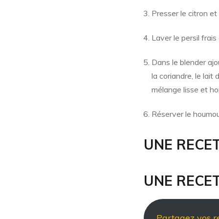
Presser le citron et
Laver le persil frais
Dans le blender ajoute
la coriandre, le lai
mélange lisse et h
Réserver le houmous
UNE RECE
UNE RECE
Partagez vos re