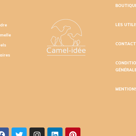
BOUTIQU
udre
LES UTIL
amelle
CONTAC
els
aires
CONDITI
GÉNÉRALE
MENTION