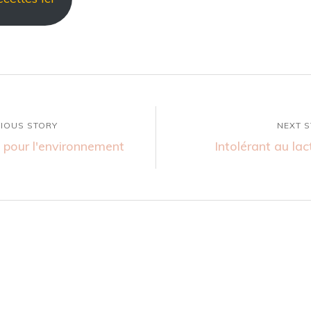
IOUS STORY
NEXT 
 pour l'environnement
Intolérant au la