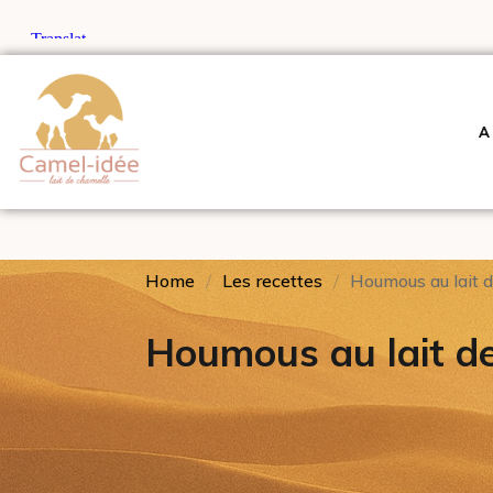
A
Home
Les recettes
Houmous au lait 
Houmous au lait d