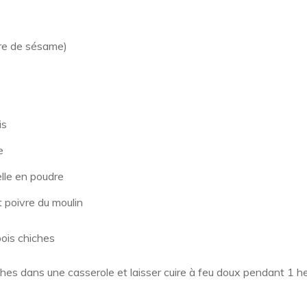
rre de sésame)
is
e
lle en poudre
t poivre du moulin
pois chiches
ches dans une casserole et laisser cuire à feu doux pendant 1 h