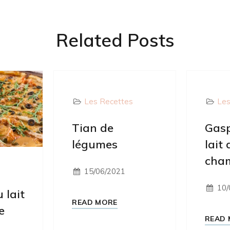
Related Posts
Les Recettes
Les
Tian de
Gas
légumes
lait 
cham
s
15/06/2021
10/
 lait
READ MORE
e
READ 