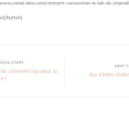
://www.camel-idee.com/comment-consommer-le-lait-de-chamelle/
ci[/button]
IOUS STORY
NEXT 
 de chamelle top pour la
Ilse Köhler-Roll
é !