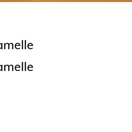
amelle
amelle