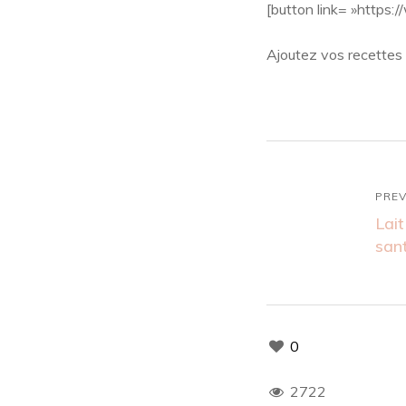
[button link= »https
Ajoutez vos recettes i
PREV
Lait
sant
0
2722