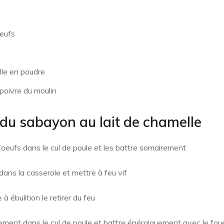
œufs
lle en poudre
poivre du moulin
 du sabayon au lait de chamelle
'oeufs dans le cul de poule et les battre somairement
dans la casserole et mettre à feu vif
 à ébulition le retirer du feu
tement dans le cul de poule et battre énérgiquement avec le fou