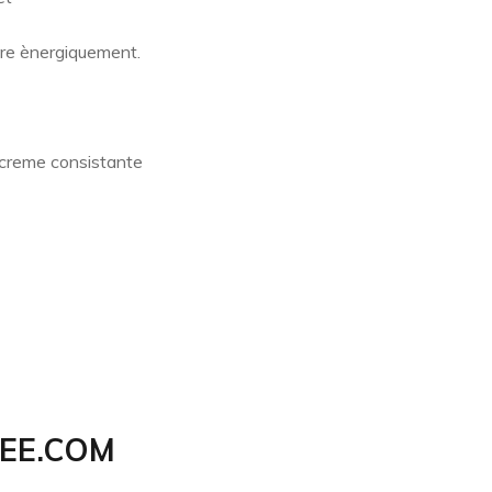
tre ènergiquement.
e creme consistante
EE.COM