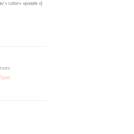
 » color= »purple »]
STORY
efson