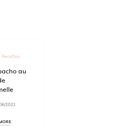
 Recettes
pacho au
de
elle
06/2021
MORE