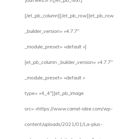
.journees3r.fr[/et_pb_text]
[/et_pb_column][/et_pb_row][et_pb_row
_builder_version= »4.7.7″
_module_preset= »default »]
[et_pb_column _builder_version= »4.7.7″
_module_preset= »default »
type= »4_4″][et_pb_image
src= »https://www.camel-idee.com/wp-
content/uploads/2021/01/La-plus-