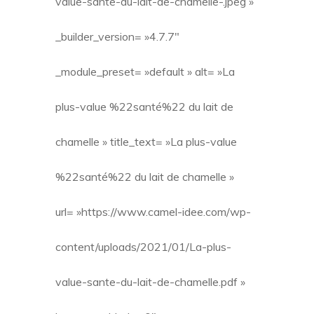
value-sante-du-lait-de-chamelle-.jpeg »
_builder_version= »4.7.7″
_module_preset= »default » alt= »La
plus-value %22santé%22 du lait de
chamelle » title_text= »La plus-value
%22santé%22 du lait de chamelle »
url= »https://www.camel-idee.com/wp-
content/uploads/2021/01/La-plus-
value-sante-du-lait-de-chamelle.pdf »