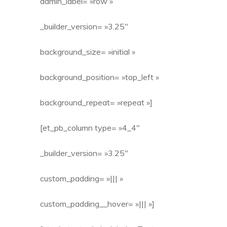
admin_label= »row »
_builder_version= »3.25″
background_size= »initial »
background_position= »top_left »
background_repeat= »repeat »]
[et_pb_column type= »4_4″
_builder_version= »3.25″
custom_padding= »||| »
custom_padding__hover= »||| »]