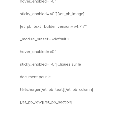
hover_enabled= »0″
sticky_enabled= »0″][/et_pb_image]
[et_pb_text _builder_version= »4.7.7″
_module_preset= »default »
hover_enabled= »0″
sticky_enabled= »0″]Cliquez sur le
document pour le
télécharger[/et_pb_text][/et_pb_column]
[/et_pb_row][/et_pb_section]