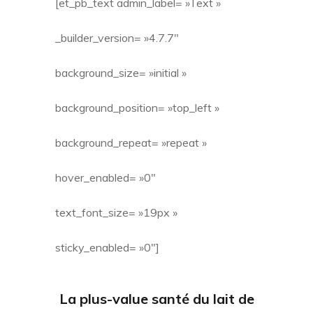
[et_pb_text admin_label= »Text »
_builder_version= »4.7.7″
background_size= »initial »
background_position= »top_left »
background_repeat= »repeat »
hover_enabled= »0″
text_font_size= »19px »
sticky_enabled= »0″]
La plus-value santé du lait de