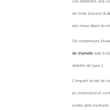
Les Maldharis, une c
de l’Inde, boivent du
l
des maux allant du ref
De nombreuses études
de chamelle
aide à rég
diabète de type 1.
Comparé au lait de va
en cholestérol et cont
acides gras insaturés