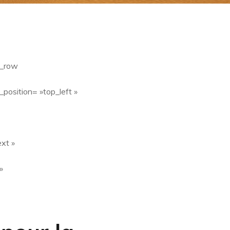
b_row
_position= »top_left »
xt »
»