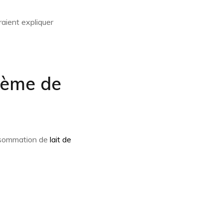
raient expliquer
blème de
onsommation de
lait de