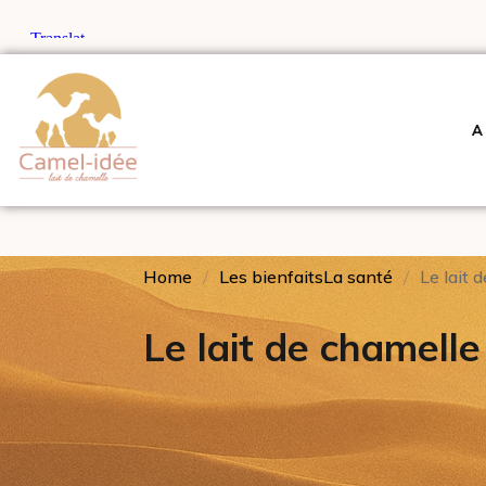
A
Home
Les bienfaits
La santé
Le lait 
Le lait de chamelle