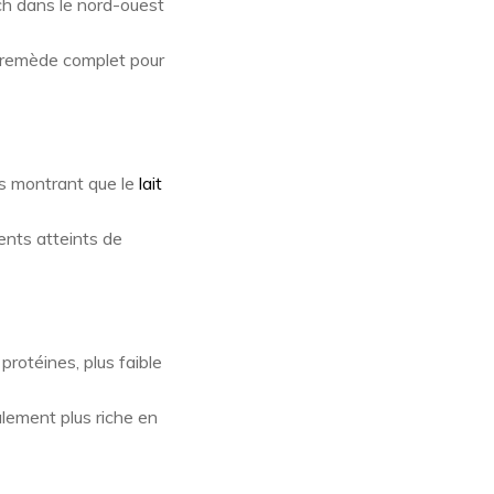
h dans le nord-ouest
 remède complet pour
s montrant que le
lait
ients atteints de
protéines, plus faible
galement plus riche en