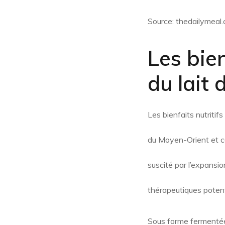
Source: thedailymeal
Les bien
du
lait
Les bienfaits nutritif
du Moyen-Orient et ce
suscité par l’expansi
thérapeutiques potenti
Sous forme fermentée, 