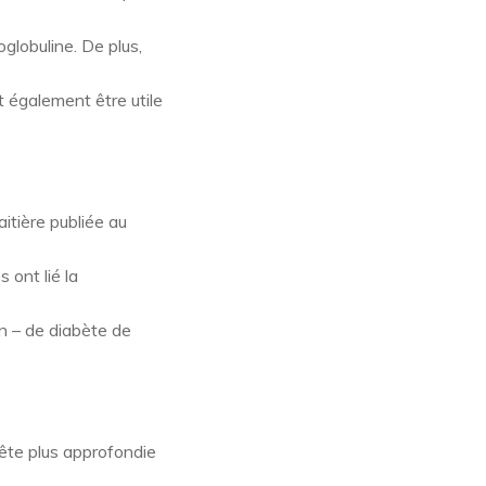
globuline. De plus,
 également être utile
aitière publiée au
ont lié la
on – de diabète de
uête plus approfondie