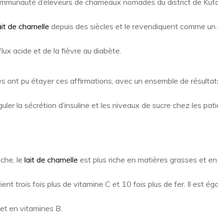
ommunauté d’éleveurs de chameaux nomades du district de Kutc
ait de chamelle
depuis des siècles et le revendiquent comme un
lux acide et de la fièvre au diabète.
 ont pu étayer ces affirmations, avec un ensemble de résultat
uler la sécrétion d’insuline et les niveaux de sucre chez les pat
che, le
lait de chamelle
est plus riche en matières grasses et en 
ient trois fois plus de vitamine C et 10 fois plus de fer. Il est é
 et en vitamines B.