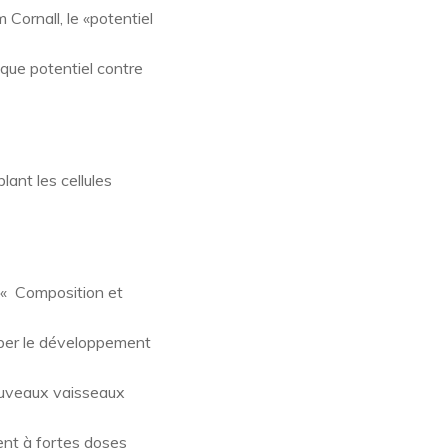
 Cornall, le «potentiel
ique potentiel contre
ant les cellules
, « Composition et
hiber le développement
ouveaux vaisseaux
ent à fortes doses