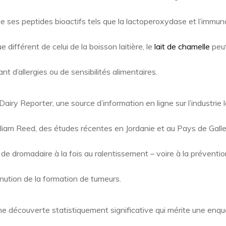
e ses peptides bioactifs tels que la lactoperoxydase et l’immuno
e différent de celui de la boisson laitière, le
lait de chamelle
peut
t d’allergies ou de sensibilités alimentaires.
Dairy Reporter, une source d’information en ligne sur l’industrie l
am Reed, des études récentes en Jordanie et au Pays de Galles 
de dromadaire à la fois au ralentissement – voire à la préventi
inution de la formation de tumeurs.
ne découverte statistiquement significative qui mérite une enq