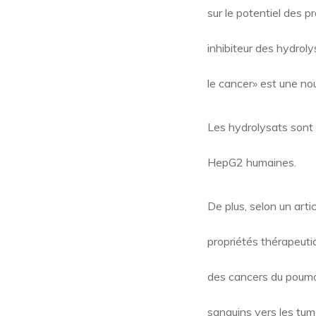
sur le potentiel des p
inhibiteur des hydrol
le cancer» est une no
Les hydrolysats sont 
HepG2 humaines.
De plus, selon un arti
propriétés thérapeut
des cancers du poumo
sanguins vers les tum