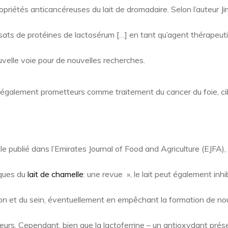
ropriétés anticancéreuses du lait de dromadaire. Selon l’auteur Jim
ysats de protéines de lactosérum […] en tant qu’agent thérapeut
uvelle voie pour de nouvelles recherches.
également prometteurs comme traitement du cancer du foie, cibl
cle publié dans l’Emirates Journal of Food and Agriculture (EJFA)
iques du
lait de chamelle
: une revue », le lait peut également in
n et du sein, éventuellement en empêchant la formation de n
eurs. Cependant, bien que la lactoferrine – un antioxydant prés