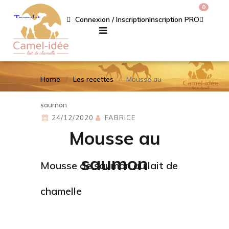
0
Connexion / Inscription
Inscription PRO
Home
Les recettes
Mousse au
saumon
24/12/2020
FABRICE
Mousse au
saumon
Mousse de saumon au lait de
chamelle