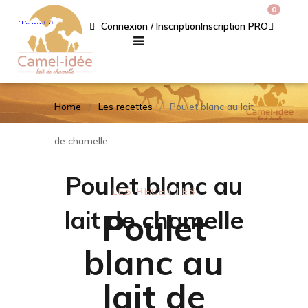
0
Connexion / Inscription
Inscription PRO
Home
Les recettes
Poulet blanc au lait
de chamelle
Poulet blanc au
LES RECETTES
lait de chamelle
Poulet
blanc au
lait de