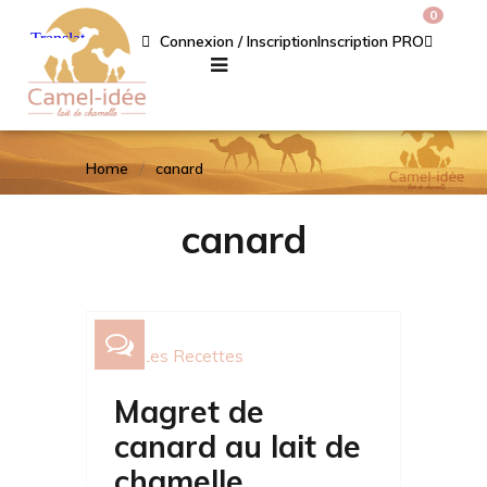
0
Connexion / Inscription
Inscription PRO
Home
canard
canard
Les Recettes
Magret de
canard au lait de
chamelle