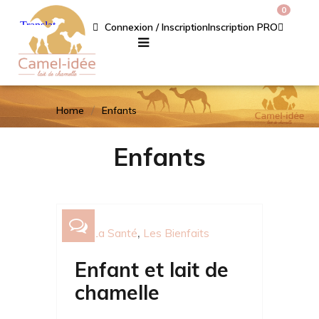
0
Connexion / Inscription
Inscription PRO
Home
Enfants
Enfants
La Santé
Les Bienfaits
Enfant et lait de
chamelle