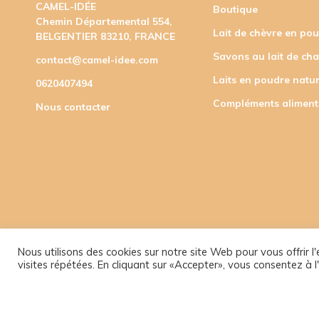
CAMEL-IDÉE
Boutique
Chemin Départemental 554,
Lait de chèvre en po
BELGENTIER 83210, FRANCE
Savons au lait de ch
contact@camel-idee.com
Laits en poudre natur
0620407494
Compléments aliment
Nous contacter
Nous utilisons des cookies sur notre site Web pour vous offrir 
visites répétées. En cliquant sur «Accepter», vous consentez à l'