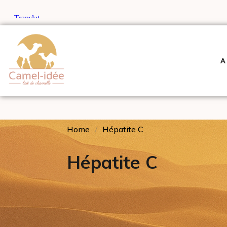
A
Home
Hépatite C
Hépatite C