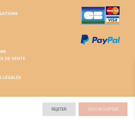
ISATIONS
T
ONS
S DE VENTE
S LÉGALES
REJETER
TOUT ACCEPTER