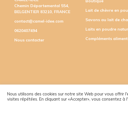
Boutique
Chemin Départemental 554,
Lait de chèvre en po
BELGENTIER 83210, FRANCE
Savons au lait de ch
contact@camel-idee.com
Laits en poudre natur
0620407494
Compléments aliment
Nous contacter
Nous utilisons des cookies sur notre site Web pour vous offrir 
visites répétées. En cliquant sur «Accepter», vous consentez à l'