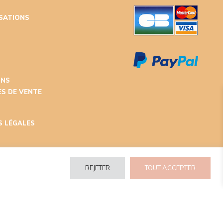
ISATIONS
T
ONS
S DE VENTE
S LÉGALES
REJETER
TOUT ACCEPTER