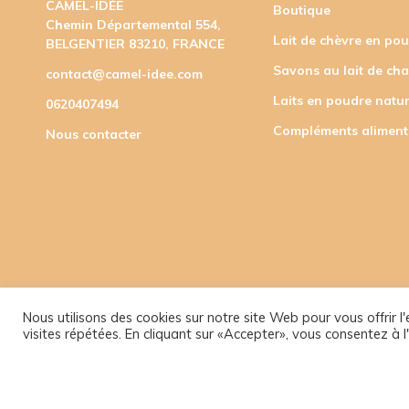
CAMEL-IDÉE
Boutique
Chemin Départemental 554,
Lait de chèvre en po
BELGENTIER 83210, FRANCE
Savons au lait de ch
contact@camel-idee.com
Laits en poudre natur
0620407494
Compléments aliment
Nous contacter
Nous utilisons des cookies sur notre site Web pour vous offrir 
visites répétées. En cliquant sur «Accepter», vous consentez à l'