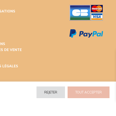
ISATIONS
T
ONS
S DE VENTE
S LÉGALES
REJETER
TOUT ACCEPTER