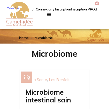
0
Connexion / Inscription
Inscription PRO
Home
Microbiome
Microbiome
La Santé
Les Bienfaits
Microbiome
intestinal sain