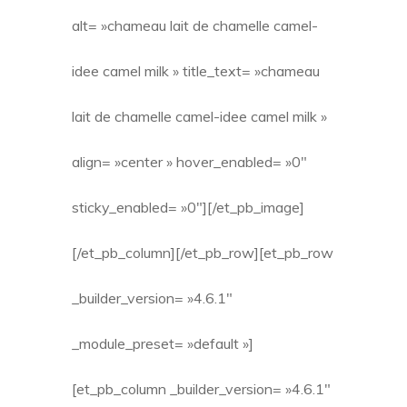
alt= »chameau lait de chamelle camel-
idee camel milk » title_text= »chameau
lait de chamelle camel-idee camel milk »
align= »center » hover_enabled= »0″
sticky_enabled= »0″][/et_pb_image]
[/et_pb_column][/et_pb_row][et_pb_row
_builder_version= »4.6.1″
_module_preset= »default »]
[et_pb_column _builder_version= »4.6.1″