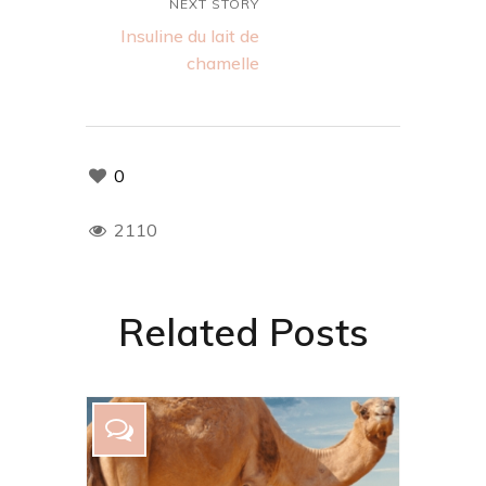
NEXT STORY
Insuline du lait de
chamelle
0
2110
Related Posts