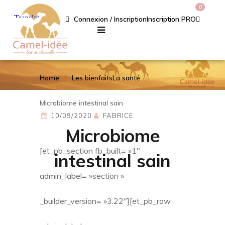
0
Connexion / Inscription
Inscription PRO
Home
Les bienfaits
La santé
Microbiome intestinal sain
10/09/2020
FABRICE
Microbiome
[et_pb_section fb_built= »1″
intestinal sain
admin_label= »section »
_builder_version= »3.22″][et_pb_row