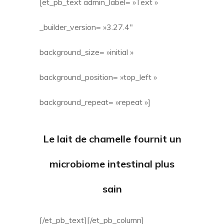
[et_pb_text admin_label= »Text »
_builder_version= »3.27.4″
background_size= »initial »
background_position= »top_left »
background_repeat= »repeat »]
Le
lait de chamelle
fournit un
microbiome intestinal plus
sain
[/et_pb_text][/et_pb_column]