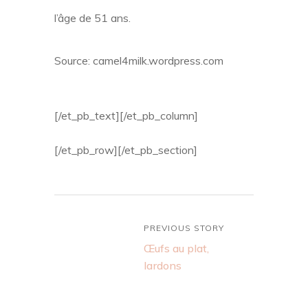
l’âge de 51 ans.
Source: camel4milk.wordpress.com
[/et_pb_text][/et_pb_column]
[/et_pb_row][/et_pb_section]
PREVIOUS STORY
Œufs au plat,
lardons