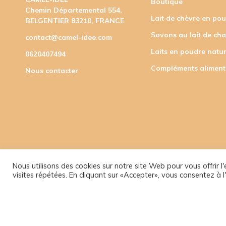
Boutique
Chemin Départemental 554,
Lait de chèvre en po
BELGENTIER 83210, FRANCE
Savons au lait de ch
contact@camel-idee.com
Laits en poudre natur
0620407494
Compléments aliment
Nous contacter
Nous utilisons des cookies sur notre site Web pour vous offrir 
visites répétées. En cliquant sur «Accepter», vous consentez à l'