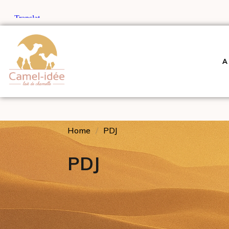
A
Home
PDJ
PDJ