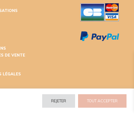
ISATIONS
T
ONS
S DE VENTE
S LÉGALES
REJETER
TOUT ACCEPTER