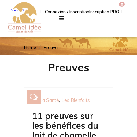
0
Connexion / Inscription
Inscription PRO
Home
Preuves
Preuves
La Santé
Les Bienfaits
11 preuves sur
les bénéfices du
lait de chamelle