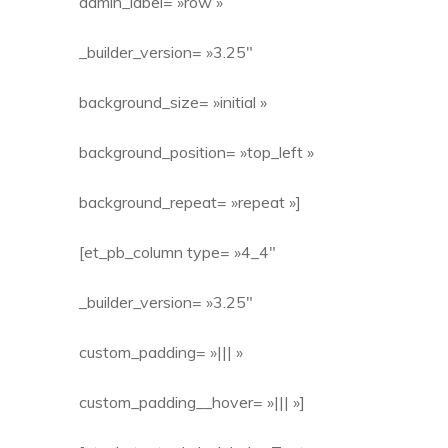
admin_label= »row »
_builder_version= »3.25″
background_size= »initial »
background_position= »top_left »
background_repeat= »repeat »]
[et_pb_column type= »4_4″
_builder_version= »3.25″
custom_padding= »||| »
custom_padding__hover= »||| »]