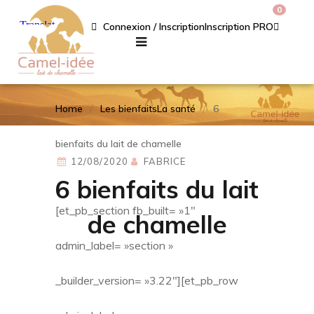
0
Connexion / Inscription
Inscription PRO
Home
Les bienfaits
La santé
6
bienfaits du lait de chamelle
12/08/2020
FABRICE
6 bienfaits du lait
[et_pb_section fb_built= »1″
de chamelle
admin_label= »section »
_builder_version= »3.22″][et_pb_row