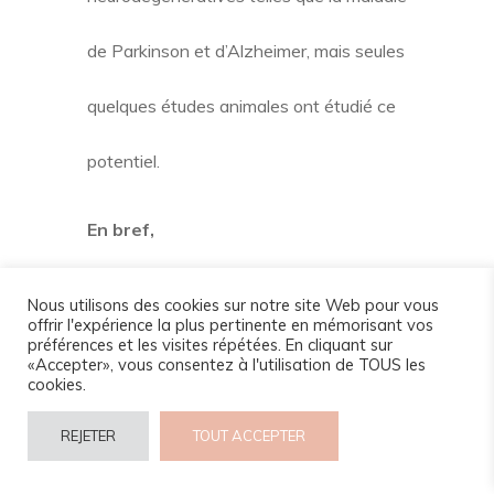
de Parkinson et d’Alzheimer, mais seules
quelques études animales ont étudié ce
potentiel.
En bref,
Le
lait de chamelle
peut aider à traiter
Nous utilisons des cookies sur notre site Web pour vous
offrir l'expérience la plus pertinente en mémorisant vos
préférences et les visites répétées. En cliquant sur
certaines maladies comportementales
«Accepter», vous consentez à l'utilisation de TOUS les
cookies.
et neurodéveloppementales, telles que
REJETER
TOUT ACCEPTER
l’autisme, ainsi que des maladies