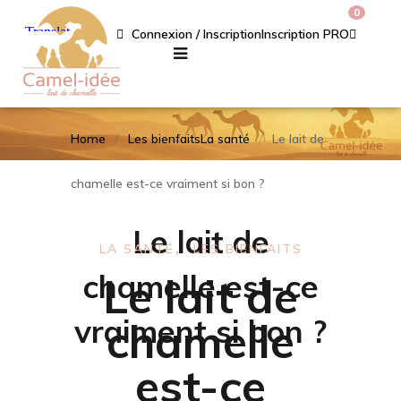
0
Connexion / Inscription
Inscription PRO
Home
Les bienfaits
La santé
Le lait de
chamelle est-ce vraiment si bon ?
Le lait de
LA SANTÉ
LES BIENFAITS
chamelle est-ce
Le lait de
vraiment si bon ?
chamelle
est-ce