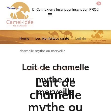
0
Connexion / Inscription
Inscription PRO
Home
Les bienfaits
La santé
Lait de
chamelle mythe ou merveille
Lait de chamelle
LA SANTÉ
LES BIENFAITS
mythe ou
Lait de
merveille
chamelle
mythe ou