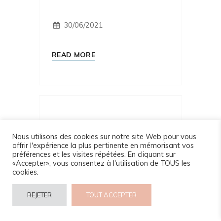
30/06/2021
READ MORE
Les Bienfaits
Nous utilisons des cookies sur notre site Web pour vous
offrir l'expérience la plus pertinente en mémorisant vos
Lait de chamelle
préférences et les visites répétées. En cliquant sur
et les célébrités
«Accepter», vous consentez à l'utilisation de TOUS les
cookies.
REJETER
TOUT ACCEPTER
29/06/2021