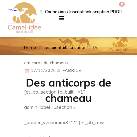
0
Connexion / Inscription
Inscription PRO
Home
Les bienfaits
La santé
Des
anticorps de chameau
17/11/2020
FABRICE
Des anticorps de
[et_pb_section fb_built= »1″
chameau
admin_label= »section »
_builder_version= »3.22″][et_pb_row