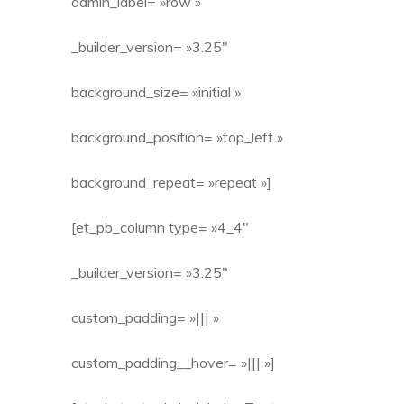
admin_label= »row »
_builder_version= »3.25″
background_size= »initial »
background_position= »top_left »
background_repeat= »repeat »]
[et_pb_column type= »4_4″
_builder_version= »3.25″
custom_padding= »||| »
custom_padding__hover= »||| »]