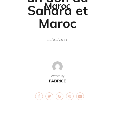
Maroc
Sahara et
Maroc
11/01/2021
Written by
FABRICE