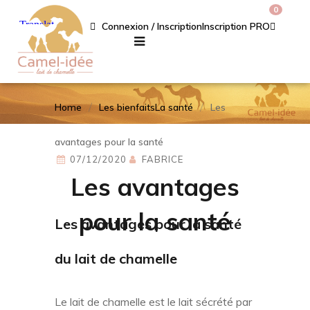
0
Connexion / Inscription
Inscription PRO
Home
Les bienfaits
La santé
Les
avantages pour la santé
07/12/2020
FABRICE
Les avantages
pour la santé
Les avantages pour la santé
du lait de chamelle
Le lait de chamelle est le lait sécrété par