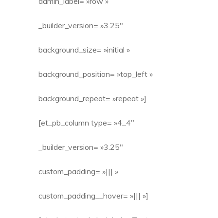
admin_label= »row »
_builder_version= »3.25″
background_size= »initial »
background_position= »top_left »
background_repeat= »repeat »]
[et_pb_column type= »4_4″
_builder_version= »3.25″
custom_padding= »||| »
custom_padding__hover= »||| »]