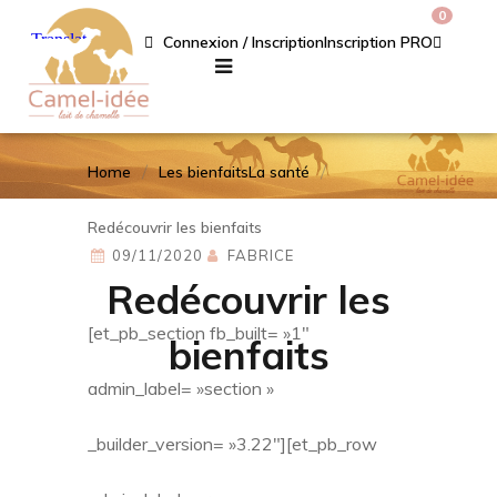
0
Connexion / Inscription
Inscription PRO
Home
Les bienfaits
La santé
Redécouvrir les bienfaits
09/11/2020
FABRICE
Redécouvrir les
[et_pb_section fb_built= »1″
bienfaits
admin_label= »section »
_builder_version= »3.22″][et_pb_row