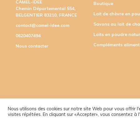
CAMEL-IDÉE
Boutique
Chemin Départemental 554,
Lait de chèvre en po
BELGENTIER 83210, FRANCE
Savons au lait de ch
contact@camel-idee.com
Laits en poudre natur
0620407494
Compléments aliment
Nous contacter
Nous utilisons des cookies sur notre site Web pour vous offrir 
visites répétées. En cliquant sur «Accepter», vous consentez à l'