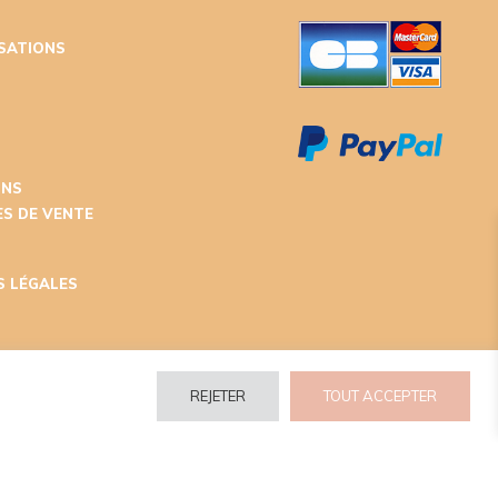
ISATIONS
T
ONS
S DE VENTE
S LÉGALES
REJETER
TOUT ACCEPTER