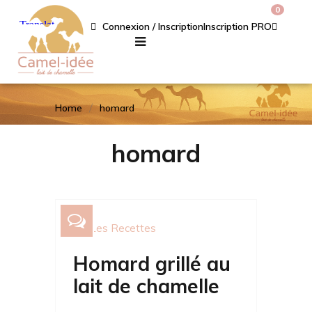
0
Connexion / Inscription
Inscription PRO
Home
homard
homard
Les Recettes
Homard grillé au
lait de chamelle