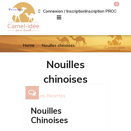
0
Connexion / Inscription
Inscription PRO
Home
Nouilles chinoises
Nouilles
chinoises
Les Recettes
Nouilles
Chinoises