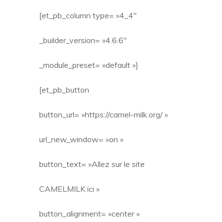
[et_pb_column type= »4_4″
_builder_version= »4.6.6″
_module_preset= »default »]
[et_pb_button
button_url= »https://camel-milk.org/ »
url_new_window= »on »
button_text= »Allez sur le site
CAMELMILK ici »
button_alignment= »center »