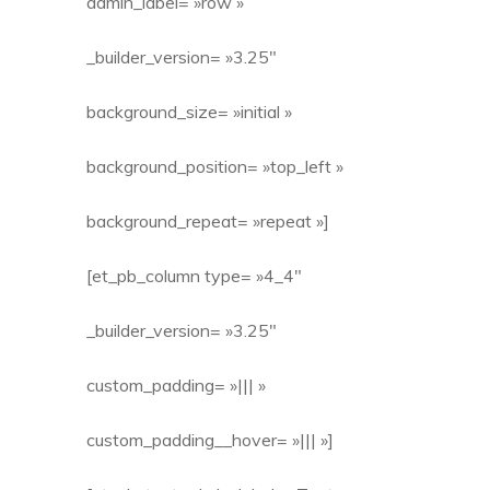
admin_label= »row »
_builder_version= »3.25″
background_size= »initial »
background_position= »top_left »
background_repeat= »repeat »]
[et_pb_column type= »4_4″
_builder_version= »3.25″
custom_padding= »||| »
custom_padding__hover= »||| »]