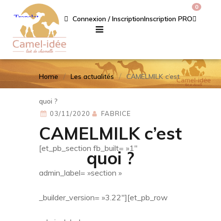
0
Connexion / Inscription
Inscription PRO
Home
Les actualités
CAMELMILK c’est
quoi ?
03/11/2020
FABRICE
CAMELMILK c’est
[et_pb_section fb_built= »1″
quoi ?
admin_label= »section »
_builder_version= »3.22″][et_pb_row