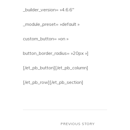
_builder_version= »4.6.6″
_module_preset= »default »
custom_button= »on »
button_border_radius= »20px »]
[/et_pb_button][/et_pb_column]
[/et_pb_row][/et_pb_section]
PREVIOUS STORY