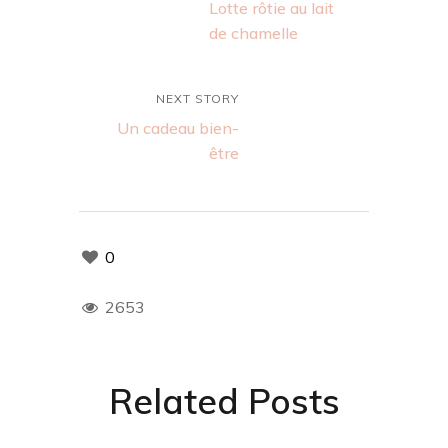
Lotte rôtie au lait
de chamelle
NEXT STORY
Un cadeau bien-
être
0
2653
Related Posts