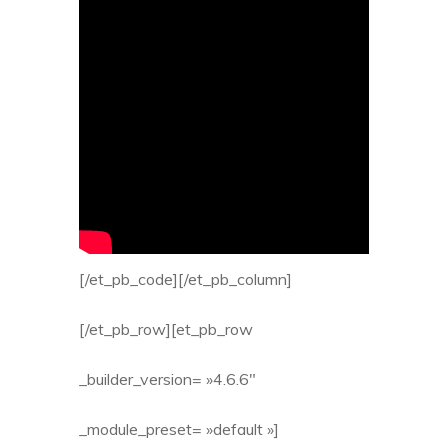
[/et_pb_code][/et_pb_column]
[/et_pb_row][et_pb_row
_builder_version= »4.6.6″
_module_preset= »default »]