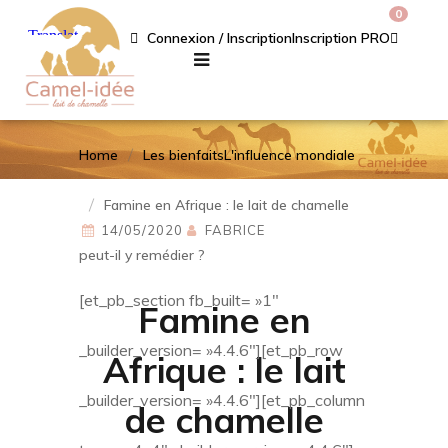
0
Connexion / Inscription
Inscription PRO
Home
Les bienfaits
L'influence mondiale
Famine en Afrique : le lait de chamelle
14/05/2020
FABRICE
peut-il y remédier ?
[et_pb_section fb_built= »1″
Famine en
_builder_version= »4.4.6″][et_pb_row
Afrique : le lait
_builder_version= »4.4.6″][et_pb_column
de chamelle