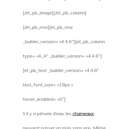
[/et_pb_image][/et_pb_column]
[/et_pb_row][et_pb_row
_builder_version= »4.4.6″][et_pb_column
type= »4_4″ _builder_version= »4.4.6″]
[et_pb_text _builder_version= »4.4.8″
text_font_size= »19px »
hover_enabled= »0″]
S’il y a pénurie d’eau, les
chameaux
peuvent passer un mois sans eau. Même