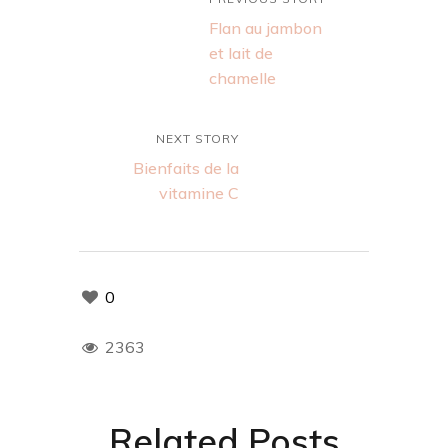
Flan au jambon
et lait de
chamelle
NEXT STORY
Bienfaits de la
vitamine C
0
2363
Related Posts