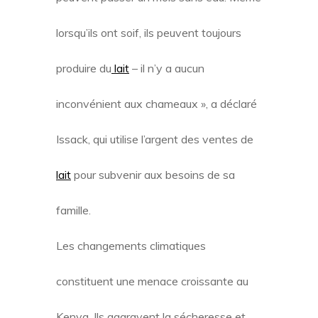
lorsqu’ils ont soif, ils peuvent toujours
produire du
lait
– il n’y a aucun
inconvénient aux chameaux », a déclaré
Issack, qui utilise l’argent des ventes de
lait
pour subvenir aux besoins de sa
famille.
Les changements climatiques
constituent une menace croissante au
Kenya. Ils aggravent la sécheresse et