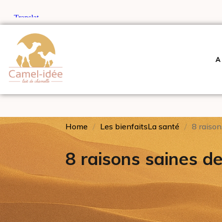
A
Home
Les bienfaits
La santé
8 raiso
8 raisons saines d