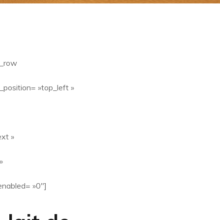
b_row
_position= »top_left »
xt »
»
enabled= »0″]