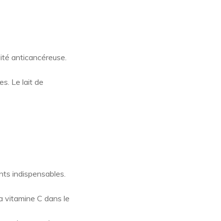
vité anticancéreuse.
s. Le lait de
nts indispensables.
La vitamine C dans le