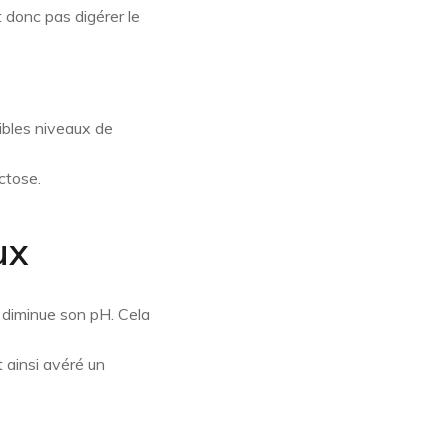
 donc pas digérer le
aibles niveaux de
ctose.
ux
i diminue son pH. Cela
t ainsi avéré un