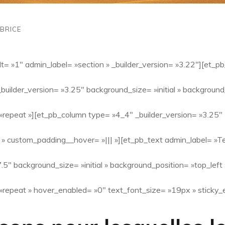
BRICE
lt= »1″ admin_label= »section » _builder_version= »3.22″][et_p
builder_version= »3.25″ background_size= »initial » background
repeat »][et_pb_column type= »4_4″ _builder_version= »3.25″
 » custom_padding__hover= »||| »][et_pb_text admin_label= »Te
7.5″ background_size= »initial » background_position= »top_left 
repeat » hover_enabled= »0″ text_font_size= »19px » sticky_