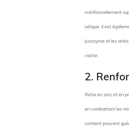
nutritionnellement su
sérique. Il est égalem
lysozyme et les antioxy
vache.
2. Renfo
Riche en zinc et en pr
en combattant les mic
contient peuvent guér