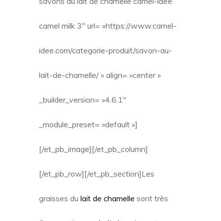
savons au lait de chamelle camel-idee
camel milk 3″ url= »https://www.camel-
idee.com/categorie-produit/savon-au-
lait-de-chamelle/ » align= »center »
_builder_version= »4.6.1″
_module_preset= »default »]
[/et_pb_image][/et_pb_column]
[/et_pb_row][/et_pb_section]
Les
graisses du
lait de chamelle
sont très