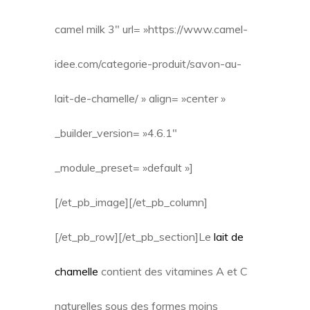
camel milk 3″ url= »https://www.camel-
idee.com/categorie-produit/savon-au-
lait-de-chamelle/ » align= »center »
_builder_version= »4.6.1″
_module_preset= »default »]
[/et_pb_image][/et_pb_column]
[/et_pb_row][/et_pb_section]
Le
lait de
chamelle
contient des vitamines A et C
naturelles sous des formes moins