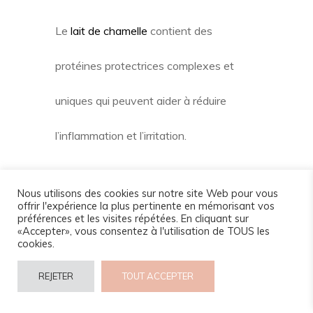
Le
lait de chamelle
contient des
protéines protectrices complexes et
uniques qui peuvent aider à réduire
l’inflammation et l’irritation.
Acides alpha-hydroxy
Nous utilisons des cookies sur notre site Web pour vous
offrir l'expérience la plus pertinente en mémorisant vos
préférences et les visites répétées. En cliquant sur
Les acides alpha-hydroxy dans le lait, en
«Accepter», vous consentez à l'utilisation de TOUS les
cookies.
particulier l’acide lactique, pèlent
REJETER
TOUT ACCEPTER
doucement et éliminent les cellules