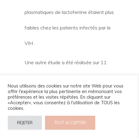
plasmatiques de lactoferrine étaient plus
faibles chez les patients infectés par le
VIH
.
Une autre étude a été réalisée sur 11
patients atteints d’une hépatite C
Nous utilisons des cookies sur notre site Web pour vous
offrir l'expérience la plus pertinente en mémorisant vos
chronique pour mesurer l’efficacité de
préférences et les visites répétées. En cliquant sur
«Accepter», vous consentez à l'utilisation de TOUS les
cookies.
différentes doses de lactoferrine
REJETER
TOUT ACCEPTER
(quotidiennement pendant huit