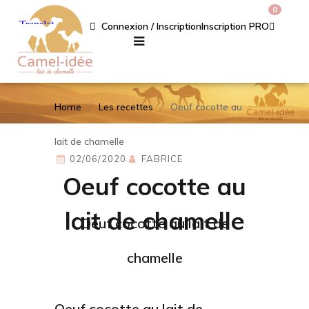
0
Connexion / Inscription
Inscription PRO
Home
Les recettes
Oeuf cocotte au
lait de chamelle
02/06/2020
FABRICE
Oeuf cocotte au
lait de chamelle
Oeuf cocotte au lait de
chamelle
Oeuf cocotte au lait de