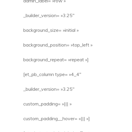
admin_label= »row »
_builder_version= »3.25″
background_size= »initial »
background_position= »top_left »
background_repeat= »repeat »]
[et_pb_column type= »4_4″
_builder_version= »3.25″
custom_padding= »||| »
custom_padding__hover= »||| »]