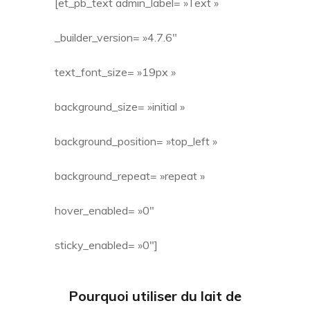
[et_pb_text admin_label= »Text »
_builder_version= »4.7.6″
text_font_size= »19px »
background_size= »initial »
background_position= »top_left »
background_repeat= »repeat »
hover_enabled= »0″
sticky_enabled= »0″]
Pourquoi utiliser du lait de