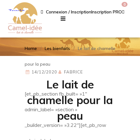
0
Connexion / Inscription
Inscription PRO
Home
Les bienfaits
Le lait de chamelle
pour la peau
14/12/2020
FABRICE
Le lait de
[et_pb_section fb_built= »1″
chamelle pour la
admin_label= »section »
peau
_builder_version= »3.22″][et_pb_row