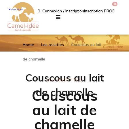
0
Connexion / Inscription
Inscription PRO
Home
Les recettes
Couscous au lait
de chamelle
Couscous au lait
LES RECETTES
de chamelle
Couscous
au lait de
chamelle